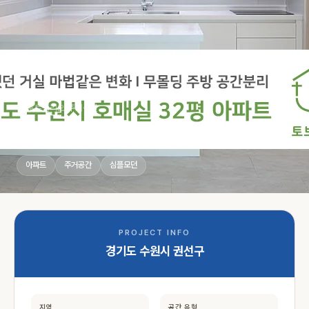
홈
›
포트폴리오
›
주거공간
경기도 수원시 권선구 심플모던
아파트
주거공간
심플모던
PROJECT INFO
경기도 수원시 권선구
지역
공간 유형