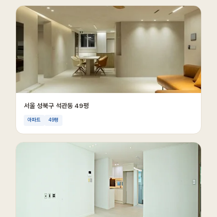
서울 성북구 석관동 49평
아파트
49평