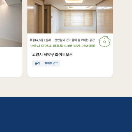
고양시 덕양구 화이트오크
빌라
화이트오크