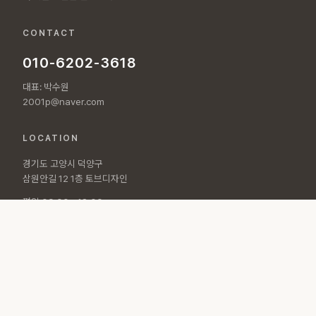
CONTACT
010-6202-3618
대표: 박수원
2001p@naver.com
LOCATION
경기도 고양시 덕양구
삼원안길 12 1층 토브디자인
평일 09:00 - 18:00
토요일 10:00 - 15:00
© 2026 토브디자인 All rights reserved.
개인정보처리방침
·
이용약관
Designed by
POLARAD