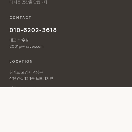
더 나은 공간을 만듭니다.
CONTACT
010-6202-3618
대표: 박수원
2001p@naver.com
LOCATION
경기도 고양시 덕양구
삼원안길 12 1층 토브디자인
평일 09:00 - 18:00
토요일 10:00 - 15:00
© 2026 토브디자인 All rights reserved.
개인정보처리방침
·
이용약관
Designed by
POLARAD