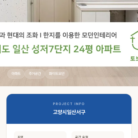
홈
›
포트폴리오
›
주거공간
고양시일산서구 화이트모던
아파트
주거공간
화이트모던
PROJECT INFO
고양시일산서구
지역
공간 유형