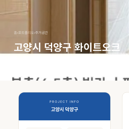
홈
›
포트폴리오
›
주거공간
고양시 덕양구 화이트오크
빌라
주거공간
화이트오크
PROJECT INFO
고양시 덕양구