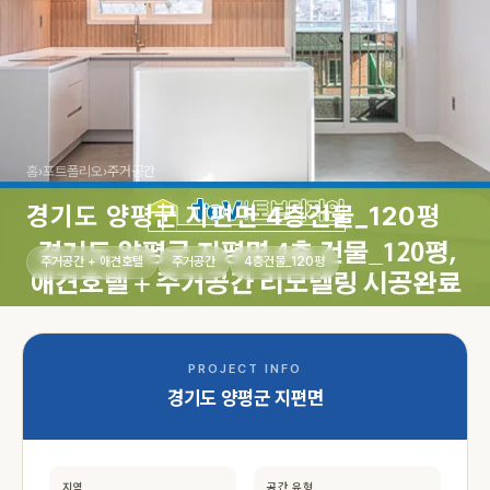
홈
›
포트폴리오
›
주거공간
경기도 양평군 지편면 4층건물_120평
주거공간 + 애견호텔
주거공간
4층건물_120평
PROJECT INFO
경기도 양평군 지편면
지역
공간 유형