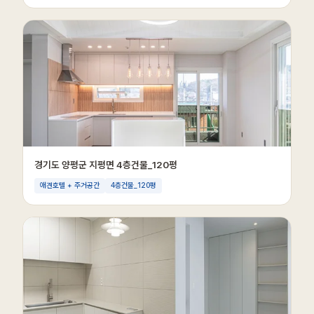
경기도 양평군 지평면 4층건물_120평
애견호텔 + 주거공간
4층건물_120평