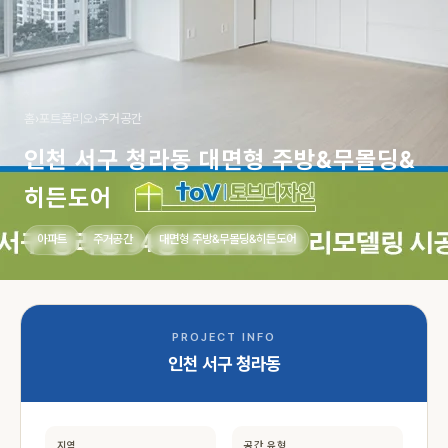
홈
›
포트폴리오
›
주거공간
인천 서구 청라동 대면형 주방&무몰딩&
히든도어
아파트
주거공간
대면형 주방&무몰딩&히든도어
PROJECT INFO
인천 서구 청라동
지역
공간 유형