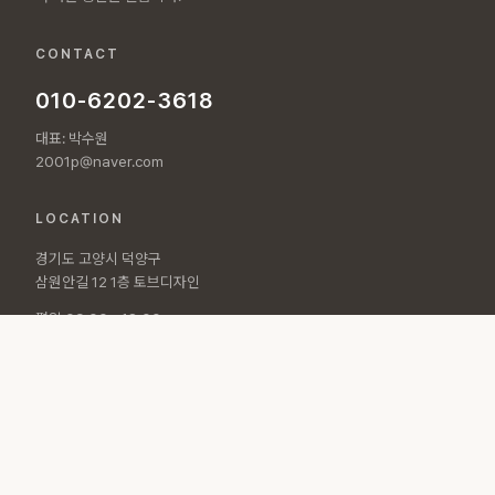
CONTACT
010-6202-3618
대표: 박수원
2001p@naver.com
LOCATION
경기도 고양시 덕양구
삼원안길 12 1층 토브디자인
평일 09:00 - 18:00
토요일 10:00 - 15:00
© 2026 토브디자인 All rights reserved.
개인정보처리방침
·
이용약관
Designed by
POLARAD