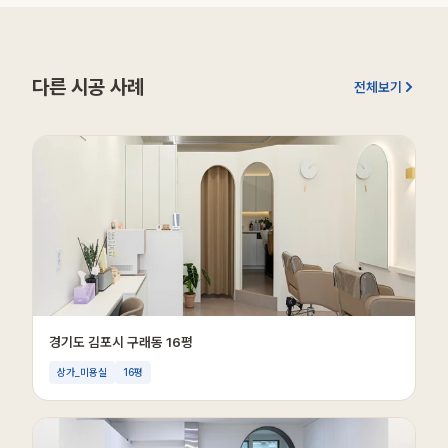
다른 시공 사례
전체보기
경기도 김포시 구래동 16평
상가_미용실
16평