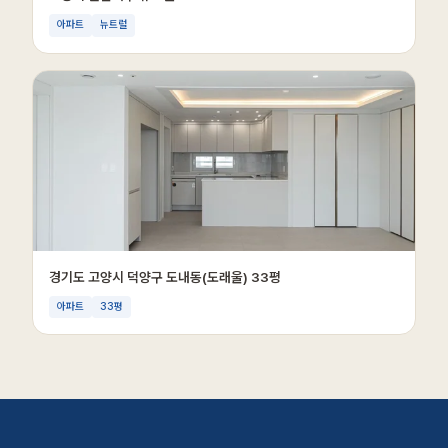
아파트
뉴트럴
경기도 고양시 덕양구 도내동(도래울) 33평
아파트
33평