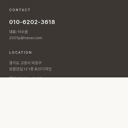
CONTACT
010-6202-3618
대표: 박수원
2001p@naver.com
LOCATION
경기도 고양시 덕양구
삼원안길 12 1층 토브디자인
평일 09:00 - 18:00
토요일 10:00 - 15:00
© 2026 토브디자인 All rights reserved.
개인정보처리방침
·
이용약관
Designed by
POLARAD