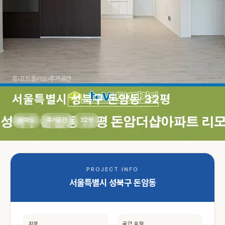
홈
›
포트폴리오
›
주거공간
서울특별시 성북구 돈암동 32평
아파트
주거공간
32평
PROJECT INFO
서울특별시 성북구 돈암동
지역
공간 유형