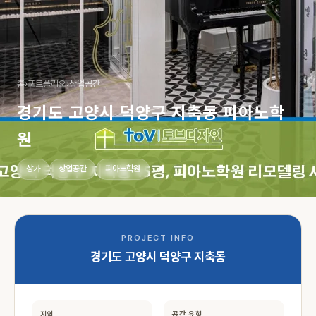
홈
›
포트폴리오
›
상업공간
경기도 고양시 덕양구 지축동 피아노학
원
상가
상업공간
피아노학원
PROJECT INFO
경기도 고양시 덕양구 지축동
지역
공간 유형