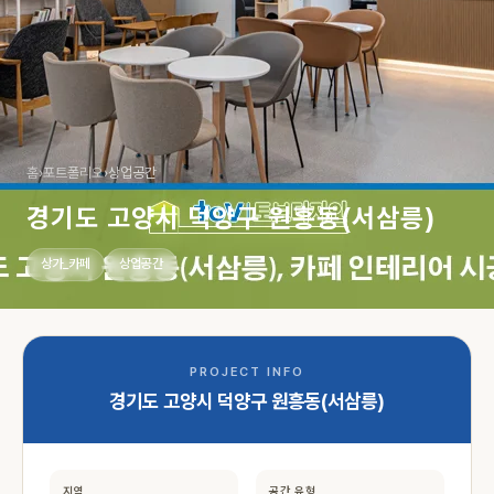
홈
›
포트폴리오
›
상업공간
경기도 고양시 덕양구 원흥동(서삼릉)
상가_카페
상업공간
PROJECT INFO
경기도 고양시 덕양구 원흥동(서삼릉)
지역
공간 유형